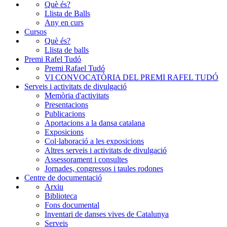
Què és?
Llista de Balls
Any en curs
Cursos
Què és?
Llista de balls
Premi Rafel Tudó
Premi Rafael Tudó
VI CONVOCATÒRIA DEL PREMI RAFEL TUDÓ
Serveis i activitats de divulgació
Memòria d'activitats
Presentacions
Publicacions
Aportacions a la dansa catalana
Exposicions
Col·laboració a les exposicions
Altres serveis i activitats de divulgació
Assessorament i consultes
Jornades, congressos i taules rodones
Centre de documentació
Arxiu
Biblioteca
Fons documental
Inventari de danses vives de Catalunya
Serveis