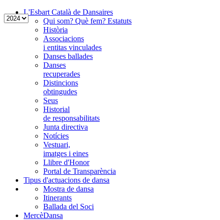
L'Esbart Català de Dansaires
Qui som? Què fem? Estatuts
Història
Associacions
i entitas vinculades
Danses ballades
Danses
recuperades
Distincions
obtingudes
Seus
Historial
de responsabilitats
Junta directiva
Notícies
Vestuari,
imatges i eines
Llibre d'Honor
Portal de Transparència
Tipus d'actuacions de dansa
Mostra de dansa
Itinerants
Ballada del Soci
MercèDansa