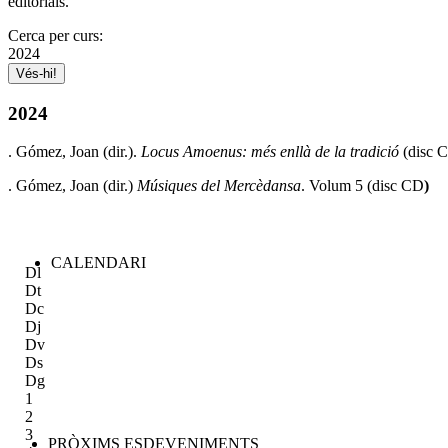
editorials.
Cerca per curs:
2024
2024
. Gómez, Joan (dir.).
Locus Amoenus: més enllà de la tradició
(disc 
. Gómez, Joan (dir.)
Músiques del Mercèdansa
. Volum 5 (disc CD
)
CALENDARI
Dl
Dt
Dc
Dj
Dv
Ds
Dg
1
2
3
PRÒXIMS ESDEVENIMENTS