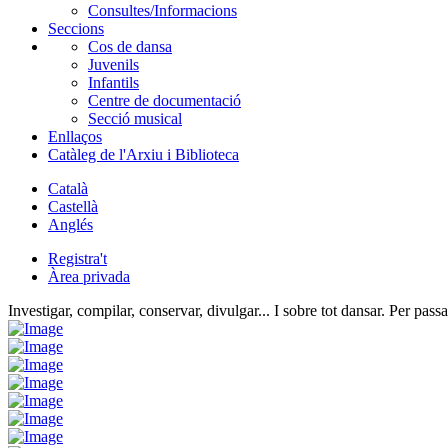
Consultes/Informacions
Seccions
Cos de dansa
Juvenils
Infantils
Centre de documentació
Secció musical
Enllaços
Catàleg de l'Arxiu i Biblioteca
Català
Castellà
Anglés
Registra't
Àrea privada
Investigar, compilar, conservar, divulgar... I sobre tot dansar. Per passa