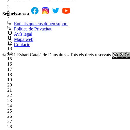
4
5
6
Segueix-nos a
7
8
Entitats que ens donen suport
9
Política de Privacitat
10
Avís legal
11
Mapa web
12
Contacte
13
14
© 2011 Esbart Català de Dansaires - Tots els drets reservats
15
16
17
18
19
20
21
22
23
24
25
26
27
28