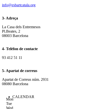
info@esbartcatala.org
3- Adreça
La Casa dels Entremesos
Pl.Beates, 2
08003 Barcelona
4- Telèfon de contacte
93 412 51 11
5- Apartat de correus
Apartat de Correus núm. 2931
08080 Barcelona
CALENDAR
Mon
Tue
Wed