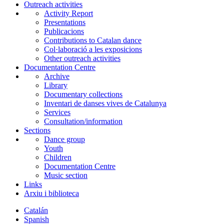
Outreach activities
Activity Report
Presentations
Publicacions
Contributions to Catalan dance
Col·laboració a les exposicions
Other outreach activities
Documentation Centre
Archive
Library
Documentary collections
Inventari de danses vives de Catalunya
Services
Consultation/information
Sections
Dance group
Youth
Children
Documentation Centre
Music section
Links
Arxiu i biblioteca
Catalán
Spanish