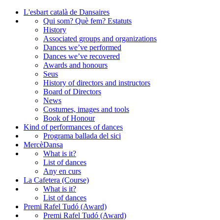
L'esbart català de Dansaires
Qui som? Què fem? Estatuts
History
Associated groups and organizations
Dances we’ve performed
Dances we’ve recovered
Awards and honours
Seus
History of directors and instructors
Board of Directors
News
Costumes, images and tools
Book of Honour
Kind of performances of dances
Programa ballada del sici
MercèDansa
What is it?
List of dances
Any en curs
La Cafetera (Course)
What is it?
List of dances
Premi Rafel Tudó (Award)
Premi Rafel Tudó (Award)