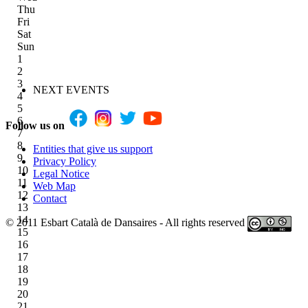
Thu
Fri
Sat
Sun
1
2
3
NEXT EVENTS
4
5
6
Follow us on
7
8
Entities that give us support
9
Privacy Policy
10
Legal Notice
11
Web Map
12
Contact
13
14
© 2011 Esbart Català de Dansaires - All rights reserved
15
16
17
18
19
20
21