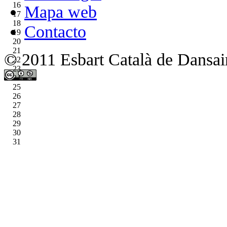
16
Mapa web
17
18
Contacto
19
20
21
© 2011 Esbart Català de Dansair
22
23
24
25
26
27
28
29
30
31