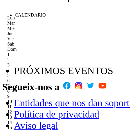
CALENDARIO
Lun
Mar
Mié
Jue
Vie
Sáb
Dom
1
2
3
PRÓXIMOS EVENTOS
4
5
6
Segueix-nos a
7
8
9
Entidades que nos dan soport
10
11
Política de privacidad
12
13
14
Aviso legal
15