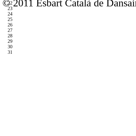
© 2011 Esbart Català de Dansaire
22
23
24
25
26
27
28
29
30
31