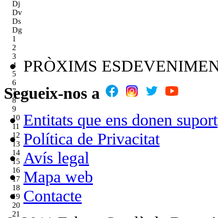
Dj
Dv
Ds
Dg
1
2
3
PRÒXIMS ESDEVENIME
4
5
6
Segueix-nos a
7
8
9
Entitats que ens donen suport
10
11
Política de Privacitat
12
13
14
Avís legal
15
16
Mapa web
17
18
Contacte
19
20
21