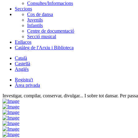
Consultes/Informacions
Seccions
Cos de dansa
Juvenils
Infantils
Centre de documentació
Secció musical
Enllaços
Catàleg de l'Arxiu i Biblioteca
Català
Castellà
Anglés
Registra't
Àrea privada
Investigar, compilar, conservar, divulgar... I sobre tot dansar. Per passa