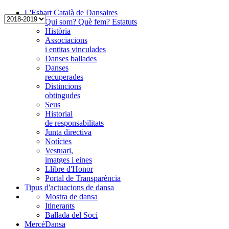
L'Esbart Català de Dansaires
Qui som? Què fem? Estatuts
Història
Associacions
i entitas vinculades
Danses ballades
Danses
recuperades
Distincions
obtingudes
Seus
Historial
de responsabilitats
Junta directiva
Notícies
Vestuari,
imatges i eines
Llibre d'Honor
Portal de Transparència
Tipus d'actuacions de dansa
Mostra de dansa
Itinerants
Ballada del Soci
MercèDansa