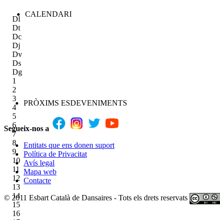
CALENDARI
Dl
Dt
Dc
Dj
Dv
Ds
Dg
1
2
3
PRÒXIMS ESDEVENIMENTS
4
5
6
Segueix-nos a
7
8
Entitats que ens donen suport
9
Política de Privacitat
10
Avís legal
11
Mapa web
12
Contacte
13
14
© 2011 Esbart Català de Dansaires - Tots els drets reservats
15
16