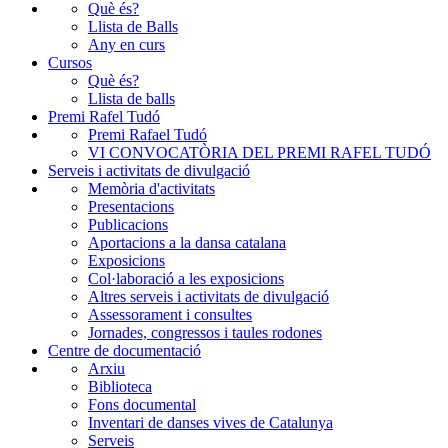
Què és?
Llista de Balls
Any en curs
Cursos
Què és?
Llista de balls
Premi Rafel Tudó
Premi Rafael Tudó
VI CONVOCATÒRIA DEL PREMI RAFEL TUDÓ
Serveis i activitats de divulgació
Memòria d'activitats
Presentacions
Publicacions
Aportacions a la dansa catalana
Exposicions
Col·laboració a les exposicions
Altres serveis i activitats de divulgació
Assessorament i consultes
Jornades, congressos i taules rodones
Centre de documentació
Arxiu
Biblioteca
Fons documental
Inventari de danses vives de Catalunya
Serveis