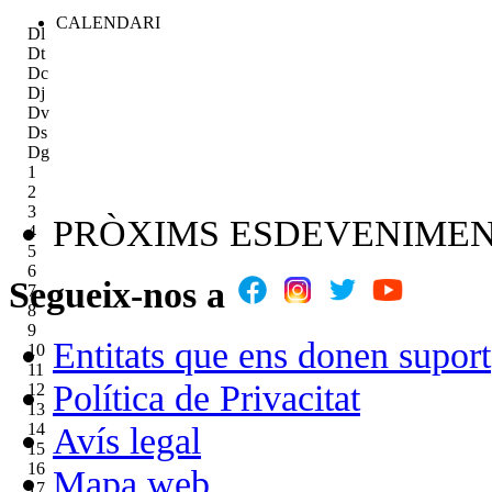
CALENDARI
Dl
Dt
Dc
Dj
Dv
Ds
Dg
1
2
3
PRÒXIMS ESDEVENIME
4
5
6
Segueix-nos a
7
8
9
Entitats que ens donen suport
10
11
Política de Privacitat
12
13
14
Avís legal
15
16
Mapa web
17